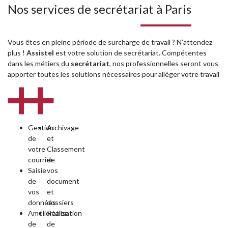
Nos services de secrétariat à Paris
Vous êtes en pleine période de surcharge de travail ? N’attendez
plus !
Assistel
est votre solution de secrétariat. Compétentes
dans les métiers du
secrétariat
, nos professionnelles seront vous
apporter toutes les solutions nécessaires pour alléger votre travail
Gestion
Archivage
de
et
votre
Classement
courrier
de
Saisie
vos
de
document
vos
et
données
dossiers
Amélioration
Réalisation
de
de